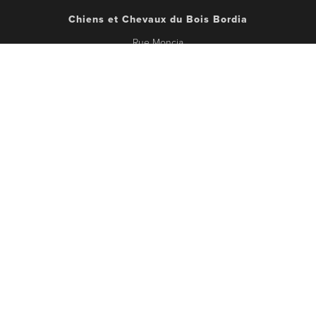
Chiens et Chevaux du Bois Bordia
Rue Moncia
4218 Couthuin
+32 (0)476 35 36 40
info@ccdbb.be
Vous souhaitez de plus amples informations ?
Contactez-moi directement !
© Chiens et chevaux du Bois Bordia. All Right Reserved.
Protection de la vie privée
.
Condition
générales de ventes
- Création du site et hébergement
Thomas Lissens