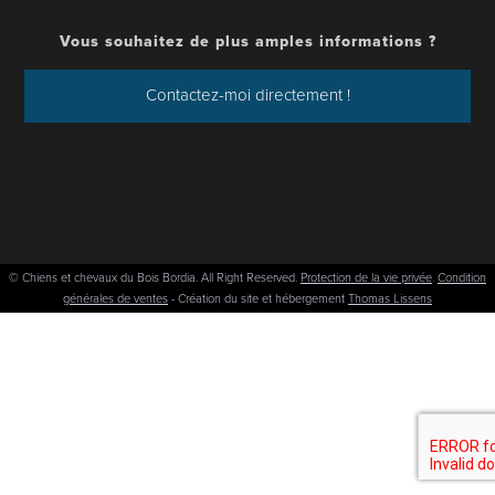
Vous souhaitez de plus amples informations ?
Contactez-moi directement !
© Chiens et chevaux du Bois Bordia. All Right Reserved.
Protection de la vie privée
.
Condition
générales de ventes
- Création du site et hébergement
Thomas Lissens