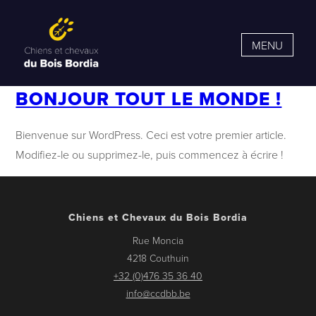
MENU
BONJOUR TOUT LE MONDE !
Bienvenue sur WordPress. Ceci est votre premier article.
Modifiez-le ou supprimez-le, puis commencez à écrire !
Chiens et Chevaux du Bois Bordia
Rue Moncia
4218 Couthuin
+32 (0)476 35 36 40
info@ccdbb.be